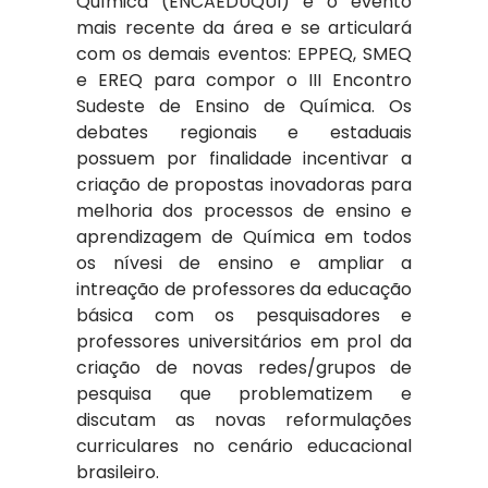
Química (ENCAEDUQUI) é o evento
mais recente da área e se articulará
com os demais eventos: EPPEQ, SMEQ
e EREQ para compor o III Encontro
Sudeste de Ensino de Química. Os
debates regionais e estaduais
possuem por finalidade incentivar a
criação de propostas inovadoras para
melhoria dos processos de ensino e
aprendizagem de Química em todos
os nívesi de ensino e ampliar a
intreação de professores da educação
básica com os pesquisadores e
professores universitários em prol da
criação de novas redes/grupos de
pesquisa que problematizem e
discutam as novas reformulações
curriculares no cenário educacional
brasileiro.