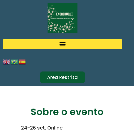
Área Restrita
Sobre o evento
24-26 set, Online