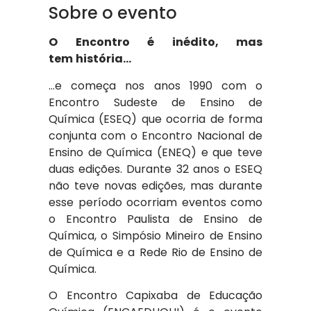
Sobre o evento
O Encontro é inédito, mas
tem
história…
…e começa nos anos 1990 com o
Encontro Sudeste de Ensino de
Química (ESEQ) que ocorria de forma
conjunta com o Encontro Nacional de
Ensino de Química (ENEQ) e que teve
duas edições. Durante 32 anos o ESEQ
não teve novas edições, mas durante
esse período ocorriam eventos como
o Encontro Paulista de Ensino de
Química, o Simpósio Mineiro de Ensino
de Química e a Rede Rio de Ensino de
Química.
O Encontro Capixaba de Educação