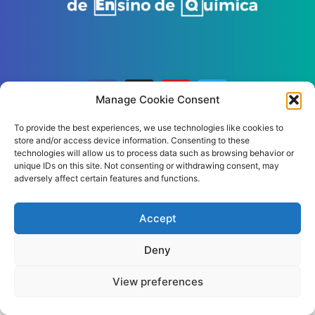
Manage Cookie Consent
To provide the best experiences, we use technologies like cookies to
store and/or access device information. Consenting to these
© 2026 – All rights reserved
technologies will allow us to process data such as browsing behavior or
unique IDs on this site. Not consenting or withdrawing consent, may
Política de Privacidade
|
Política de cookies
|
Termos de
adversely affect certain features and functions.
uso
Accept
Deny
View preferences