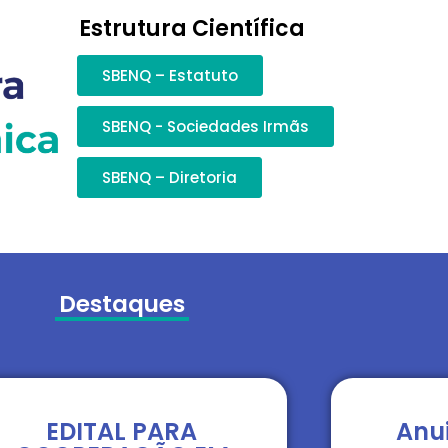
Estrutura Científica
SBENQ – Estatuto
SBENQ - Sociedades Irmãs
SBENQ – Diretoria
Destaques
EDITAL PARA
Anu