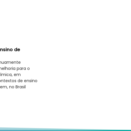
Ensino de
inuamente
elhoria para o
uímica, em
ontextos de ensino
em, no Brasil