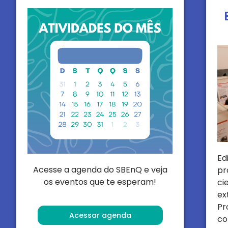
E
Acesse a agenda do SBEnQ e veja
pr
os eventos que te esperam!
ci
e
Pr
Acessar agenda
co