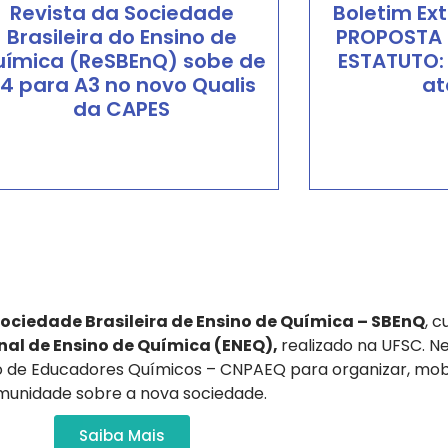
Revista da Sociedade
Boletim Ext
Brasileira do Ensino de
PROPOSTA 
uímica (ReSBEnQ) sobe de
ESTATUTO:
4 para A3 no novo Qualis
at
da CAPES
Le
Ler Mais
ociedade Brasileira de Ensino de Química – SBEnQ
, c
onal de Ensino de Química (ENEQ),
realizado na UFSC. 
o de Educadores Químicos – CNPAEQ para organizar, mobil
unidade sobre a nova sociedade.
Saiba Mais