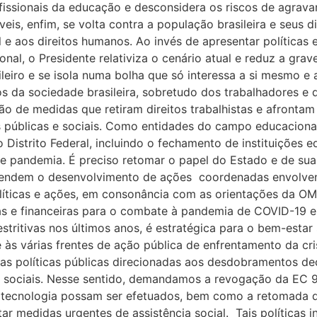
rofissionais da educação e desconsidera os riscos de agr
eis, enfim, se volta contra a população brasileira e seus d
 e aos direitos humanos. Ao invés de apresentar políticas
l, o Presidente relativiza o cenário atual e reduz a grave
leiro e se isola numa bolha que só interessa a si mesmo e a
os da sociedade brasileira, sobretudo dos trabalhadores 
ão de medidas que retiram direitos trabalhistas e afrontam
as públicas e sociais. Como entidades do campo educacion
Distrito Federal, incluindo o fechamento de instituições e
ve pandemia. É preciso retomar o papel do Estado e de suas 
efendem o desenvolvimento de ações coordenadas envolven
olíticas e ações, em consonância com as orientações da OM
as e financeiras para o combate à pandemia de COVID-19 e
stritivas nos últimos anos, é estratégica para o bem-esta
se às várias frentes de ação pública de enfrentamento da cr
ras políticas públicas direcionadas aos desdobramentos d
sociais. Nesse sentido, demandamos a revogação da EC 9
e tecnologia possam ser efetuados, bem como a retomada 
ar medidas urgentes de assistência social. Tais políticas