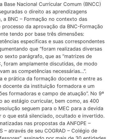
s a Base Nacional Curricular Comum (BNCC)
eguradas o direito as aprendizagens
cia, a BNC – Formação no contexto das
o processo da aprovação da BNC-Formação
nte tendo por base três dimensões:
etências especificas e suas correspondentes
argumentando que “foram realizadas diversas
o sexto parágrafo, que as “matrizes de
EC, foram amplamente discutidas, de modo
lvam as competências necessárias…”.
a e prática da formação docente e entre as
 docente da instituição formadora e um
uições formadoras e campo de atuação”. No 9º
o ao estágio curricular, bem como, as 400
 resolução seguem para o MEC para a devida
 que está silenciado, ocultado e invertido.
stematizadas nas propostas da ANFOPE –
ES – através de seu COGRAD – Colégio de
fessores”, assinado por mais de 30 entidades