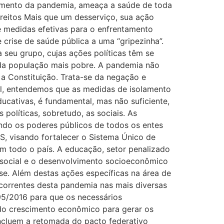
avamento da pandemia, ameaça a saúde de toda
ireitos Mais que um desserviço, sua ação
 e medidas efetivas para o enfrentamento
 crise de saúde pública a uma “gripezinha”.
 seu grupo, cujas ações políticas têm se
e da população mais pobre. A pandemia não
 a Constituição. Trata-se da negação e
al, entendemos que as medidas de isolamento
ducativas, é fundamental, mas não suficiente,
políticas, sobretudo, as sociais. As
do os poderes públicos de todos os entes
S, visando fortalecer o Sistema Único de
m todo o país. A educação, setor penalizado
r social e o desenvolvimento socioeconômico
ise. Além destas ações específicas na área de
ecorrentes desta pandemia nas mais diversas
5/2016 para que os necessários
do crescimento econômico para gerar os
 incluem a retomada do pacto federativo