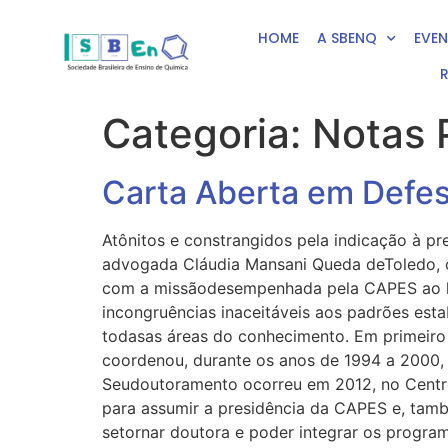
HOME
A SBENQ
EVE
Categoria:
Notas 
Carta Aberta em Defe
Atônitos e constrangidos pela indicação à p
advogada Cláudia Mansani Queda deToledo, c
com a missãodesempenhada pela CAPES ao lon
incongruências inaceitáveis aos padrões es
todasas áreas do conhecimento. Em primeiro 
coordenou, durante os anos de 1994 a 2000
Seudoutoramento ocorreu em 2012, no Centro 
para assumir a presidência da CAPES e, també
setornar doutora e poder integrar os progr