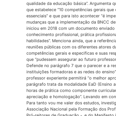
qualidade da educação básica”. Argumenta q
que estabelece “10 competências gerais que 
essenciais” e que para isto acontecer “é imp
mudanças que a implementação da BNCC des
iniciou em 2018 com um documento enviado p
conhecimento profissional, prática profissi
habilidades”. Menciona ainda, que a referênc
reuniões públicas com os diferentes atores d
competências gerais e especificas e suas re
que “pudessem assegurar ao futuro professo
Defende no parágrafo 7 que o parecer e a res
instituições formadoras e as redes do ensi
professor experiente permitirá “o melhor apr
parágrafo trata da modalidade EaD (Ensino a
horas de prática como componente curricular
apreciação e homologação”. Levando em conta
Para tanto vou me valer dos estudos, invest
Associação Nacional pela Formação dos Prof
Pró-reitores de Graduação -, e do Manifesto 