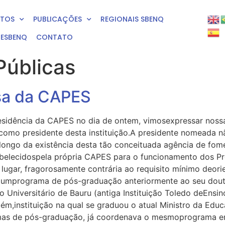
NTOS
PUBLICAÇÕES
REGIONAIS SBENQ
RESBENQ
CONTATO
Públicas
sa da CAPES
residência da CAPES no dia de ontem, vimosexpressar nos
omo presidente desta instituição.A presidente nomeada n
go da existência desta tão conceituada agência de foment
tabelecidospela própria CAPES para o funcionamento dos 
lugar, fragorosamente contrária ao requisito mínimo deor
, umprograma de pós-graduação anteriormente ao seu do
Universitário de Bauru (antiga Instituição Toledo deEnsin
m,instituição na qual se graduou o atual Ministro da Educ
amas de pós-graduação, já coordenava o mesmoprograma em