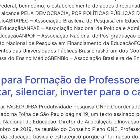
Federal, bem como, o estabelecimento de ações direcionad
amplo alcance PELA DEMOCRACIA, POR POLÍTICAS PÚBLICAS 
culoABRAPEC – Associação Brasileira de Pesquisa em Edu
a EducaçãoANPAE – Associação Nacional de Política e Ad
ducaçãoANPOF – Associação Nacional de Pós-graduação e
o Nacional de Pesquisa em Financiamento da EducaçãoFO
tes das Universidades Públicas BrasileirasFórum dos Coor
sa do Ensino MédioSBENBio – Associação Brasileira de En
para Formação de Professore
, silenciar, inverter para o c
 Titular FACED/UFBA.Produtividade Pesquisa CNPq.Coorde
cado na Folha de São Paulo página 19, um texto assinad
Nacional de Educação, Diretor de Articulação e Inovação d
mbro de 2019, na reunião do Conselho Pleno CNE. Profess
da educação básica é estratégico porque a “formação do 