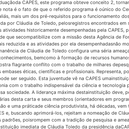
duaçãoda CAPES, este programa obteve conceito 2, torna
 nota é o fato de que o referido programa é oúnico do Cent
, aliás, mais um dos pré-requisitos para o funcionamento 
cida por Cláudia de Toledo, pelosregistros encontrados em 
s atividades historicamente desempenhadas pela CAPES, 
ade que secompatibilize com a missão desta Agência de Fo
is reduzida e as atividades por ela desempenhadasnão m
rmanência de Cláudia de Toledo configura uma séria ameaç
 conhecimentos, bemcomo à formação de recursos humanos
tra flagrante conflito com o trabalho de milhares depesqu
 embases éticas, científicas e profissionais. Representa, 
 pode ser seguido. Esta juventude vê na CAPES umainstitui
nia com o trabalho indispensável da ciência e tecnologia
 sociedade. A liderança máxima destainstituição deve, po
tárias desta carta e seus membros (orientadores em prog
ão e uma práticade ciência produtivista, há décadas, vem
S e, buscando aprimorá-los, rejeitam a nomeação de Cláud
padrões, poisrompem com a tradição de pesquisa e amea
bstituição imediata de Cláudia Toledo da presidência daCAP