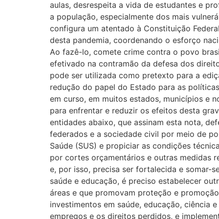
aulas, desrespeita a vida de estudantes e p
a população, especialmente dos mais vulneráv
configura um atentado à Constituição Federal
desta pandemia, coordenando o esforço naciona
Ao fazê-lo, comete crime contra o povo brasi
efetivado na contramão da defesa dos direit
pode ser utilizada como pretexto para a ediç
redução do papel do Estado para as polític
em curso, em muitos estados, municípios e no 
para enfrentar e reduzir os efeitos desta gra
entidades abaixo, que assinam esta nota, d
federados e a sociedade civil por meio de p
Saúde (SUS) e propiciar as condições técnic
por cortes orçamentários e outras medidas re
e, por isso, precisa ser fortalecida e somar-
saúde e educação, é preciso estabelecer out
áreas e que promovam proteção e promoção 
investimentos em saúde, educação, ciência 
empregos e os direitos perdidos, e implement