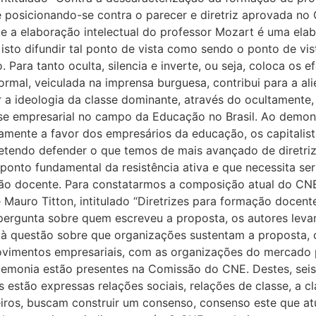
e posicionando-se contra o parecer e diretriz aprovada 
a elaboração intelectual do professor Mozart é uma elabo
 isto difundir tal ponto de vista como sendo o ponto de vis
 Para tanto oculta, silencia e inverte, ou seja, coloca os e
formal, veiculada na imprensa burguesa, contribui para a al
r a ideologia da classe dominante, através do ocultamente,
asse empresarial no campo da Educação no Brasil. Ao demons
amente a favor dos empresários da educação, os capitalist
tendo defender o que temos de mais avançado de diretriz 
nto fundamental da resistência ativa e que necessita ser 
ão docente. Para constatarmos a composição atual do CNE
 e Mauro Titton, intitulado “Diretrizes para formação docen
 pergunta sobre quem escreveu a proposta, os autores lev
 questão sobre que organizações sustentam a proposta, os
ovimentos empresariais, com as organizações do mercado 
gemonia estão presentes na Comissão do CNE. Destes, seis
s estão expressas relações sociais, relações de classe, a 
eiros, buscam construir um consenso, consenso este que a