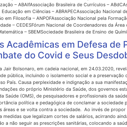
zação – ABAlfAssociação Brasileira de Currículos – ABdCAs
em Educação em Ciências – ABRAPECAssociação Nacional d
 em Filosofia – ANPOFAssociação Nacional pela Formação
dade – CEDESFórum Nacional de Coordenadores da Área
atemática – SBEMSociedade Brasileira de Ensino de Quím
es Acadêmicas em Defesa de Po
ombate do Covid e Seus Desd
 Jair Bolsonaro, em cadeia nacional, em 24.03.2020, revel
de pública, incluindo o isolamento social e a preservaçã
 País. Causa perplexidade e indignação a sua manifestaçã
dações do próprio Ministério da Saúde, dos governos esta
da Saúde (OMS), de pesquisadores e profissionais da saúde
portância política e pedagógica de conclamar a sociedade 
áreas e se volta contra a sociedade. Ao invés de propor
ta medidas que legalizam cortes de salários, acirrando ain
o a não seguir as prescrições sanitárias, colocando a saúd