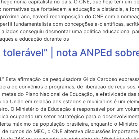
 a hegemonia capitalista no país. O CNE, que hoje tem um 
o normativas que fortalecem a educação a distância, a for
No próximo ano, haverá recomposição do CNE com a nome
perfil fundamentalista com concepções a-cientificas, acrít
aliados conseguiu desmontar uma política educacional par
taques a educação durante os
o tolerável” | nota ANPEd sob
vel.” Esta afirmação da pesquisadora Gilda Cardoso expres
spera de convênios e programas, de liberação de recursos,
s metas do Plano Nacional de Educação, a efetividade das
ivo da União em relação aos estados e municípios é um elem
eiro. O Ministério da Educação é responsável por um volum
blica ocupando um setor estratégico para o desenvolviment
erta máximo da população brasileira, enquanto o Ministro
 de rumos do MEC, o CNE alterava discussões importante s
te de 24% no orçamento discricionário do Ministério da E