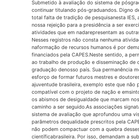
Submetido à avaliação do sistema de pósgra
continuar titulando pós-graduandos. Digno de
total falta de tradição de pesquisanesta IES
nossa rejeição para a presidência a ser exer
atividades que em nadarepresentam as outra
Nesses registros não consta nenhuma ativid
naformação de recursos humanos é por dema
financiados pela CAPES.Neste sentido, a pe
ao trabalho de produção e disseminação de
graduação denosso país. Sua permanência mos
esforço de formar futuros mestres e doutores
ajuventude brasileira, exemplo este que não
compatível com o projeto de nação e emsinto
os abismos de desigualdade que marcam nossa
caminho a ser seguido.As associações signa
sistema de avaliação que aprofundou uma vis
parâmetros dequalidade prescritos pela CAPE
não podem compactuar com a quebra desses 
científicabrasileira. Por isso, demandam a su