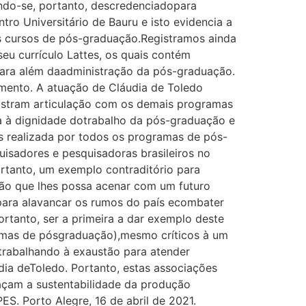
ndo-se, portanto, descredenciadopara
ro Universitário de Bauru e isto evidencia a
dos cursos de pós-graduação.Registramos ainda
seu currículo Lattes, os quais contém
para além daadministração da pós-graduação.
mento. A atuação de Cláudia de Toledo
ostram articulação com os demais programas
a à dignidade dotrabalho da pós-graduação e
 realizada por todos os programas de pós-
isadores e pesquisadoras brasileiros no
portanto, um exemplo contraditório para
ção que lhes possa acenar com um futuro
 para alavancar os rumos do país ecombater
rtanto, ser a primeira a dar exemplo deste
ramas de pósgraduação),mesmo críticos à um
 trabalhando à exaustão para atender
ia deToledo. Portanto, estas associações
çam a sustentabilidade da produção
ES. Porto Alegre, 16 de abril de 2021.