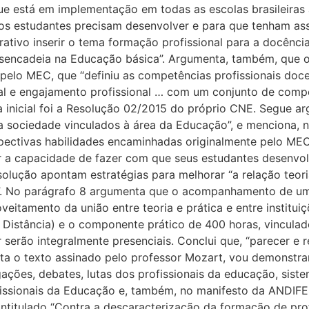
ue está em implementação em todas as escolas brasileira
os estudantes precisam desenvolver e para que tenham ass
erativo inserir o tema formação profissional para a docên
encadeia na Educação básica”. Argumenta, também, que 
elo MEC, que “definiu as competências profissionais doce
onal e engajamento profissional … com um conjunto de comp
ia inicial foi a Resolução 02/2015 do próprio CNE. Segue 
a sociedade vinculados à área da Educação”, e menciona, n
spectivas habilidades encaminhadas originalmente pelo M
r a capacidade de fazer com que seus estudantes desenvo
olução apontam estratégias para melhorar “a relação teori
no”. No parágrafo 8 argumenta que o acompanhamento de um
oveitamento da união entre teoria e prática e entre instit
 Distância) e o componente prático de 400 horas, vinculad
 serão integralmente presenciais. Conclui que, “parecer e
 o texto assinado pelo professor Mozart, vou demonstrar o
igações, debates, lutas dos profissionais da educação, si
issionais da Educação e, também, no manifesto da ANDIF
intitulado “Contra a descaracterização da formação de pro