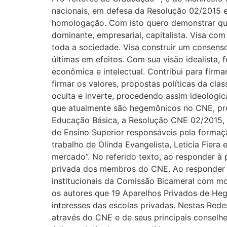
nacionais, em defesa da Resolução 02/2015 
homologação. Com isto quero demonstrar que 
dominante, empresarial, capitalista. Visa com
toda a sociedade. Visa construir um consenso.
últimas em efeitos. Com sua visão idealista, 
econômica e intelectual. Contribui para firma
firmar os valores, propostas políticas da cl
oculta e inverte, procedendo assim ideologic
que atualmente são hegemônicos no CNE, pre
Educação Básica, a Resolução CNE 02/2015, po
de Ensino Superior responsáveis pela formaç
trabalho de Olinda Evangelista, Leticia Fiera
mercado”. No referido texto, ao responder à
privada dos membros do CNE. Ao responder à
institucionais da Comissão Bicameral com m
os autores que 19 Aparelhos Privados de He
interesses das escolas privadas. Nestas Rede
através do CNE e de seus principais conselh