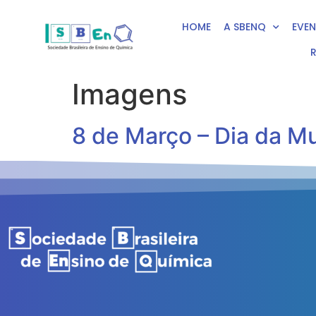
HOME
A SBENQ
EVE
Imagens
8 de Março – Dia da M